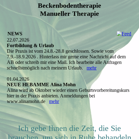
Beckenbodentherapie
Manueller Therapie
NEWS
22.07.2026
Fortbildung & Urlaub
Die Praxis ist vom 24.8.-28.8 geschlossen. Sowie vom
7.9.-18.9.2026 . Hinterlass mir gerne eine Nachricht auf dem
AB oder schreib mir eine Mail. Ich bearbeite alle Anfragen
schnellstmöglich nach meinem Urlaub.
mehr
01.04.2026
NEUE HEBAMME Alina Mohn
Alina wird ab Oktober wieder einen Geburtsvorbereitungskurs
hier in der Praxis anbieten. Anmeldungen bei
www.alinamohn.de
mehr
Ich gebe Ihnen die Zeit, die Sie
brauchen, um sich in Ruhe behandeln