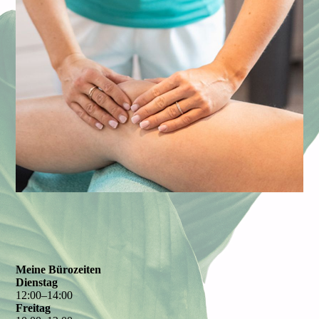
Meine Bürozeiten
Dienstag
12
:
00
–
14
:
00
Freitag