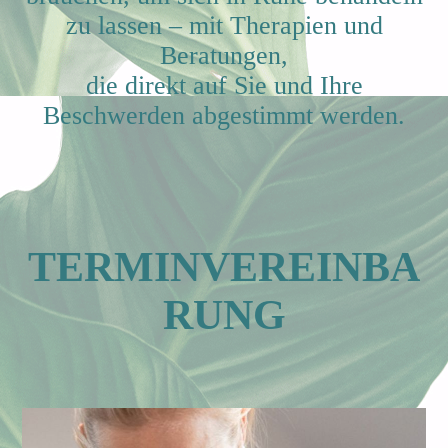
zu lassen – mit Therapien und
Beratungen,
die direkt auf S
ie und Ih
re
Beschwerden abgestimmt werden.
TERMINVEREINBA
RUNG