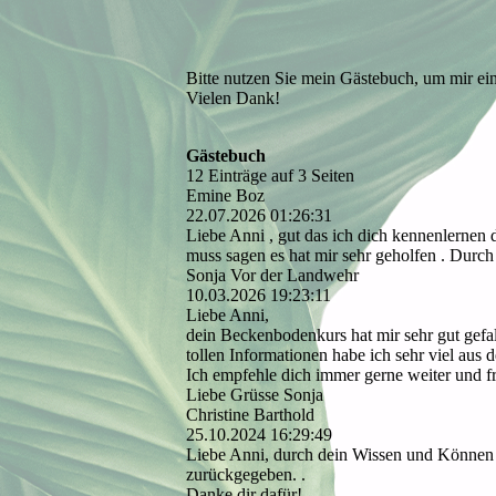
Bitte nutzen Sie mein Gästebuch, um mir ein
Vielen Dank!
Gästebuch
12 Einträge auf 3 Seiten
Emine Boz
22.07.2026
01:26:31
Liebe Anni , gut das ich dich kennenlernen d
muss sagen es hat mir sehr geholfen . Dur
Sonja Vor der Landwehr
10.03.2026
19:23:11
Liebe Anni,
dein Beckenbodenkurs hat mir sehr gut gefa
tollen Informationen habe ich sehr viel au
Ich empfehle dich immer gerne weiter und f
Liebe Grüsse Sonja
Christine Barthold
25.10.2024
16:29:49
Liebe Anni, durch dein Wissen und Können u
zurückgegeben. .
Danke dir dafür!