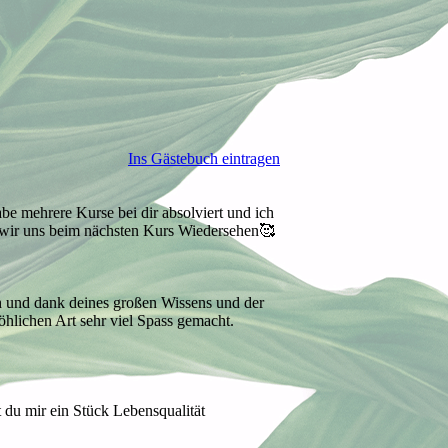
Ins Gästebuch eintragen
abe mehrere Kurse bei dir absolviert und ich
s wir uns beim nächsten Kurs Wiedersehen🥰
h und dank deines großen Wissens und der
hlichen Art sehr viel Spass gemacht.
 du mir ein Stück Lebensqualität