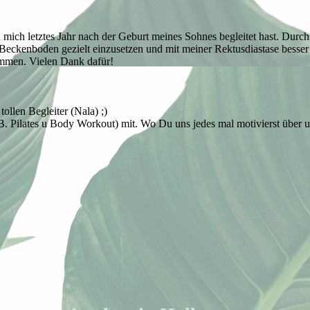
 mich letztes Jahr nach der Geburt meines Sohnes begleitet hast. Durch 
ckenboden gezielt einzusetzen und mit meiner Rektusdiastase besse
ommen. Vielen Dank dafür!
tollen Begleiter (Nala) ;)
B. Pilates u Body Workout) mit. Wo Du uns jedes mal motivierst über