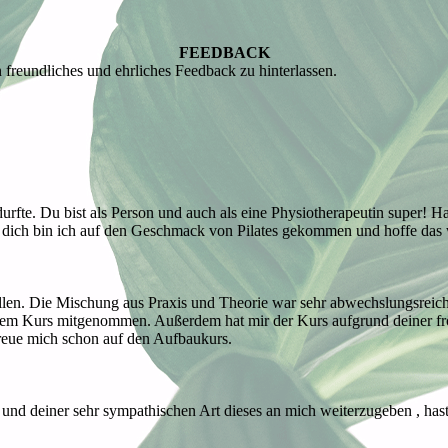
FEEDBACK
 freundliches und ehrliches Feedback zu hinterlassen.
urfte. Du bist als Person und auch als eine Physiotherapeutin super! H
ch dich bin ich auf den Geschmack von Pilates gekommen und hoffe da
llen. Die Mischung aus Praxis und Theorie war sehr abwechslungsreic
s dem Kurs mitgenommen. Außerdem hat mir der Kurs aufgrund deiner frö
reue mich schon auf den Aufbaukurs.
nd deiner sehr sympathischen Art dieses an mich weiterzugeben , hast