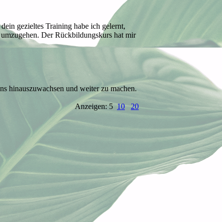
dein gezieltes Training habe ich gelernt,
r umzugehen. Der Rückbildungskurs hat mir
 uns hinauszuwachsen und weiter zu machen.
Anzeigen: 5
10
20