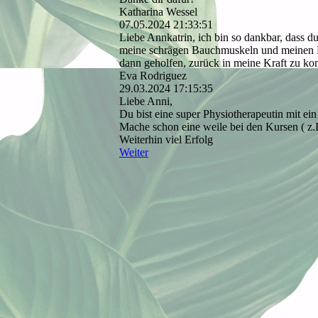
Katharina Wessel
07.05.2024
21:33:51
Liebe Annkatrin, ich bin so dankbar, dass du
meine schrägen Bauchmuskeln und meinen Be
dann geholfen, zurück in meine Kraft zu k
Eva Rodriguez
29.03.2024
17:15:35
Liebe Anni,
Du bist eine super Physiotherapeutin mit ein 
Mache schon eine weile bei den Kursen ( z.
Weiterhin viel Erfolg
Weiter